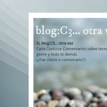
blog:C3... otra
Sí, blog:C3... otra vez
Carla Ciurlizza: Comentarios sobre tecn
gente y todo lo demás.
(¿Fue chiste o comentario?)