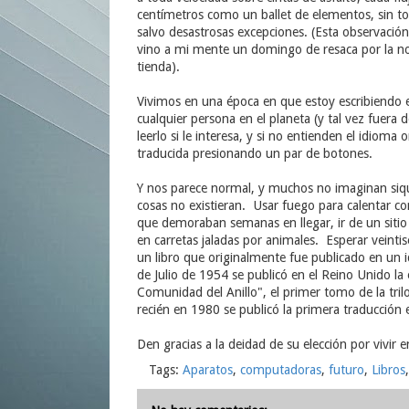
centímetros como un ballet de elementos, sin toc
salvo desastrosas excepciones. (Esta observació
vino a mi mente un domingo de resaca por la no
tienda).
Vivimos en una época en que estoy escribiendo 
cualquier persona en el planeta (y tal vez fuera 
leerlo si le interesa, y si no entienden el idioma 
traducida presionando un par de botones.
Y nos parece normal, y muchos no imaginan siquie
cosas no existieran. Usar fuego para calentar c
que demoraban semanas en llegar, ir de un sitio
en carretas jaladas por animales. Esperar veintis
un libro que originalmente fue publicado en un i
de Julio de 1954 se publicó en el Reino Unido la 
Comunidad del Anillo", el primer tomo de la trilo
recién en 1980 se publicó la primera traducción 
Den gracias a la deidad de su elección por vivir 
Tags:
Aparatos
,
computadoras
,
futuro
,
Libros