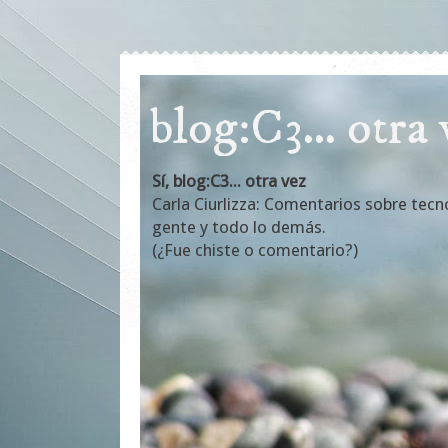
blog:C3... otra
Sí, blog:C3... otra vez
Carla Ciurlizza: Comentarios sobre tecn
gente y todo lo demás.
(¿Fue chiste o comentario?)